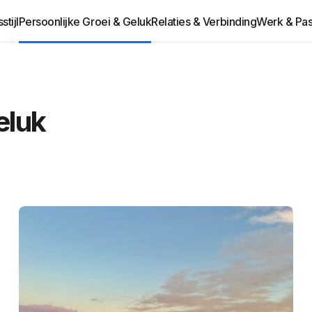
tijl
Persoonlijke Groei & Geluk
Relaties & Verbinding
Werk & Pas
eluk