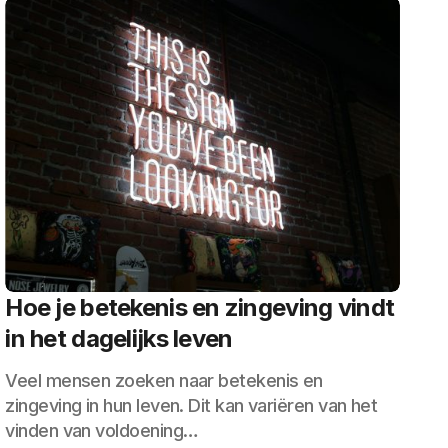
Hoe je betekenis en zingeving vindt
in het dagelijks leven
Veel mensen zoeken naar betekenis en
zingeving in hun leven. Dit kan variëren van het
vinden van voldoening…