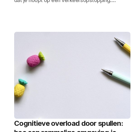
dat je hoopt op een verkeersopstopping.…
Cognitieve overload door spullen: