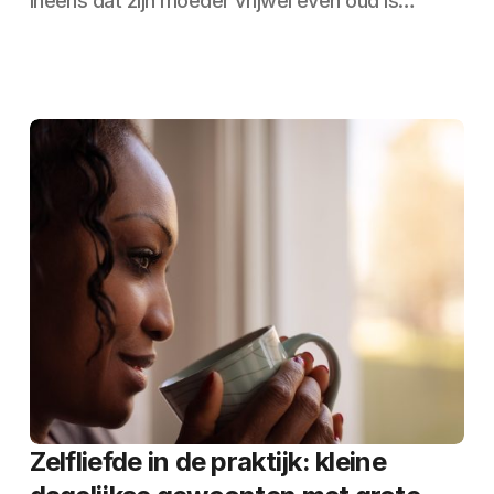
ineens dat zijn moeder vrijwel even oud is…
Zelfliefde in de praktijk: kleine